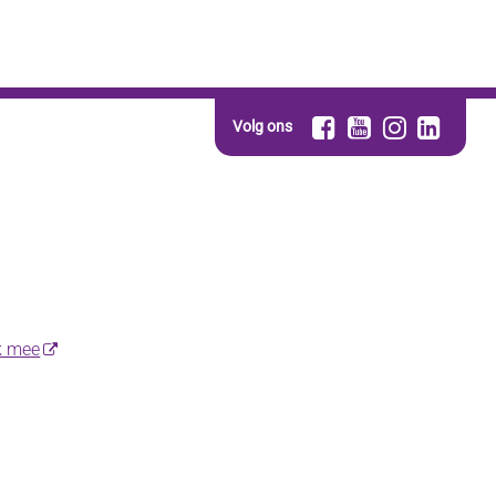
Volg ons
k mee