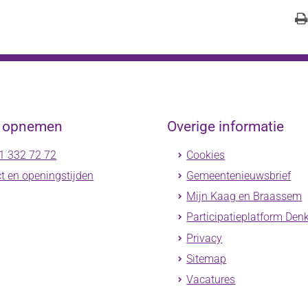
t opnemen
Overige informatie
1 332 72 72
Cookies
t en openingstijden
Gemeentenieuwsbrief
Mijn Kaag en Braassem
Participatieplatform Den
Privacy
Sitemap
Vacatures