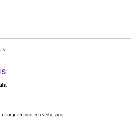
uis
is
uis.
et doorgeven van een verhuizing.