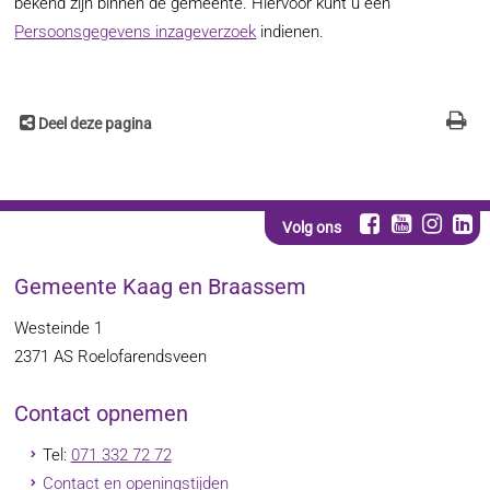
bekend zijn binnen de gemeente. Hiervoor kunt u een
Persoonsgegevens inzageverzoek
indienen.
Deel deze pagina
Volg ons
Gemeente Kaag en Braassem
Westeinde 1
2371 AS
Roelofarendsveen
Contact opnemen
Tel:
071 332 72 72
Contact en openingstijden