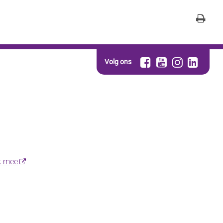
Volg ons
k mee