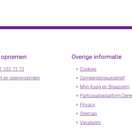
t opnemen
Overige informatie
1 332 72 72
Cookies
t en openingstijden
Gemeentenieuwsbrief
Mijn Kaag en Braassem
Participatieplatform Den
Privacy
Sitemap
Vacatures