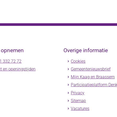
t opnemen
Overige informatie
1 332 72 72
Cookies
t en openingstijden
Gemeentenieuwsbrief
Mijn Kaag en Braassem
Participatieplatform Den
Privacy
Sitemap
Vacatures