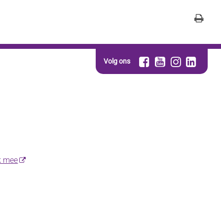
Volg ons
k mee