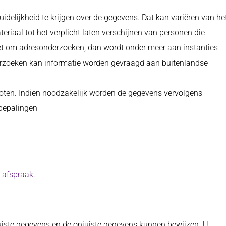
idelijkheid te krijgen over de gegevens. Dat kan variëren van he
iaal tot het verplicht laten verschijnen van personen die
et om adresonderzoeken, dan wordt onder meer aan instanties
nderzoeken kan informatie worden gevraagd aan buitenlandse
sloten. Indien noodzakelijk worden de gegevens vervolgens
 bepalingen
 afspraak
.
iste gegevens en de onjuiste gegevens kunnen bewijzen. U