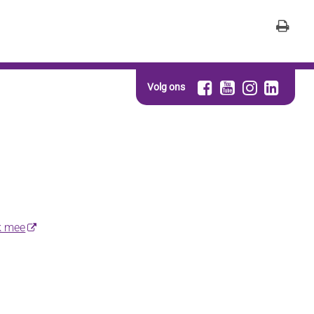
Volg ons
k mee