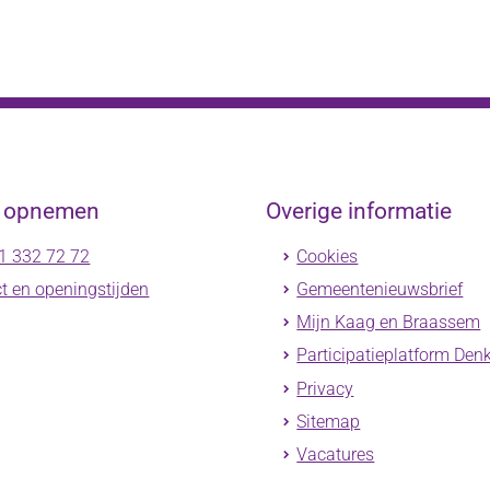
t opnemen
Overige informatie
1 332 72 72
Cookies
t en openingstijden
Gemeentenieuwsbrief
Mijn Kaag en Braassem
Participatieplatform Den
Privacy
Sitemap
Vacatures