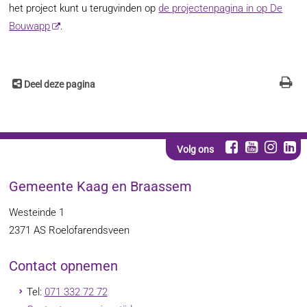
het project kunt u terugvinden op
de projectenpagina in op De
Bouwapp
.
Deel deze pagina
Volg ons
Gemeente Kaag en Braassem
Westeinde 1
2371 AS
Roelofarendsveen
Contact opnemen
Tel:
071 332 72 72