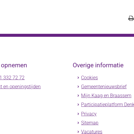
t opnemen
Overige informatie
1 332 72 72
Cookies
t en openingstijden
Gemeentenieuwsbrief
Mijn Kaag en Braassem
Participatieplatform Den
Privacy
Sitemap
Vacatures