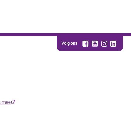
Volg ons
k mee