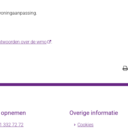
woningaanpassing.
antwoorden over de wmo
.
t opnemen
Overige informatie
1 332 72 72
Cookies