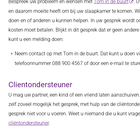
Bespreek uw probleem en wensen met
Tom in de buurt
. U
en daarom moeite heeft om bij uw slaapkamer te komen. Wij 
doen en of anderen u kunnen helpen. In uw gesprek wordt ook
kosten moet betalen. Blijkt in dit gesprek dat er geen and
kunt u een melding doen:
Neem contact op met Tom in de buurt. Dat kunt u doen v
telefoonnummer 088 900 4567 of door een e-mail te stu
Clientondersteuner
U mag uw partner, een kind of een vriend laten aanschuiven.
zelf zoveel mogelijk het gesprek, met hulp van de cliëntond
gesprek niet voor u voeren. Weet u niemand die u kunt vra
cliëntondersteuner
.