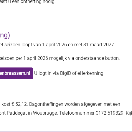
eft u een ontheffing nodig.
ing)
Het seizoen loopt van 1 april 2026 en met 31 maart 2027.
eizoen per 1 april 2026 mogelijk via onderstaande button.
genbraassem.nl
U logt in via DigiD of eHerkenning.
ng kost € 52,12. Dagontheffingen worden afgegeven met een
erpont Paddegat in Woubrugge. Telefoonnummer 0172 519329. Kij