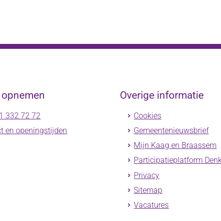
t opnemen
Overige informatie
1 332 72 72
Cookies
t en openingstijden
Gemeentenieuwsbrief
Mijn Kaag en Braassem
Participatieplatform Den
Privacy
Sitemap
Vacatures