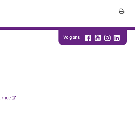
Volg ons
k mee