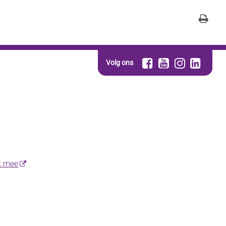
Volg ons
k mee