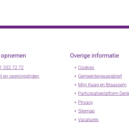
t opnemen
Overige informatie
1 332 72 72
Cookies
t en openingstijden
Gemeentenieuwsbrief
Mijn Kaag en Braassem
Participatieplatform Den
Privacy
Sitemap
Vacatures