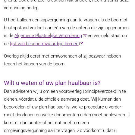
griend. Ook als u zeer drastisch wilt snoeien, heeft u soms deze
vergunning nodig.
U hoeft alleen een kapvergunning aan te vragen als de boom of
houtopstand voldoet aan één van de criteria die zijn opgenomen
in de
Algemene Plaatselijke Verordening
en vermeld staat op
de
lijst van beschermwaardige bomen
.
Overleg altijd eerst met omwonenden of zij bezwaar hebben
tegen het kappen van de boom.
Wilt u weten of uw plan haalbaar is?
Dan adviseren wij u om een vooroverleg (principeverzoek) in te
dienen, vóórdat u de officiële aanvraag doet. Wij kunnen dan
beoordelen of uw plan haalbaar is, welke procedure u verder
moet doorlopen en welke documenten u dan moet aanleveren. U
komt er dan achter of het nut heeft om een
omgevingsvergunning aan te vragen. Zo voorkomt u dat u