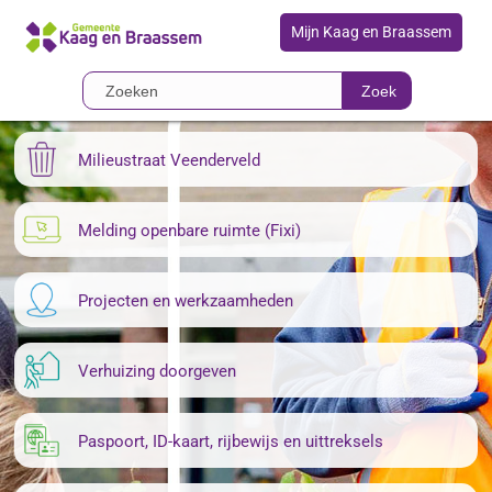
Mijn Kaag en Braassem
Zoek
Milieustraat Veenderveld
Melding openbare ruimte (Fixi)
Projecten en werkzaamheden
Verhuizing doorgeven
Paspoort, ID-kaart, rijbewijs en uittreksels