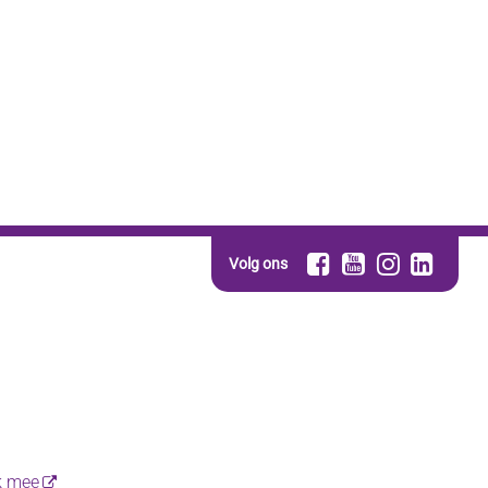
Volg ons
k mee